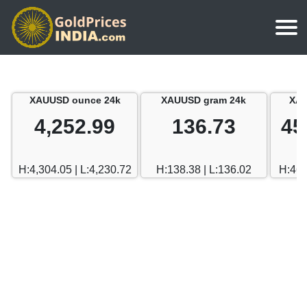
मुखपृष्ठ
चाँदी का भाव
चेन्नई
XAUUSD ounce 24k
XAUUSD gram 24k
XAU
सोने का मूल्य कैलकुलेटर
भारत में चाँदी का भाव
मुंबई
4,252.99
136.73
45
दुबई सोने का भाव
चेन्नई
दिल्ली
दुबई बनाम भारत
H:4,304.05 | L:4,230.72
H:138.38 | L:136.02
H:463
मुंबई
हैदराबाद
दिल्ली
बेंगलुरु
हैदराबाद
गोवा
बेंगलुरु
केरल
गोवा
कोलकाता