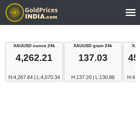
मुखपृष्ठ
चाँदी का भाव
चेन्नई
XAUUSD ounce 24k
XAUUSD gram 24k
XAU
सोने का मूल्य कैलकुलेटर
भारत में चाँदी का भाव
मुंबई
4,262.21
137.03
45
दुबई सोने का भाव
चेन्नई
दिल्ली
दुबई बनाम भारत
H:4,267.64 | L:4,070.34
H:137.20 | L:130.86
H:458
मुंबई
हैदराबाद
दिल्ली
बेंगलुरु
हैदराबाद
गोवा
बेंगलुरु
केरल
गोवा
कोलकाता