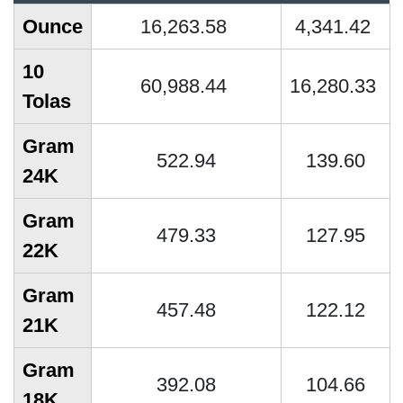
Ounce
16,263.58
4,341.42
10
60,988.44
16,280.33
Tolas
Gram
522.94
139.60
24K
Gram
479.33
127.95
22K
Gram
457.48
122.12
21K
Gram
392.08
104.66
18K