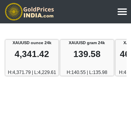
मुखपृष्ठ
चाँदी का भाव
चेन्नई
XAUUSD ounce 24k
XAUUSD gram 24k
XAU
सोने का मूल्य कैलकुलेटर
भारत में चाँदी का भाव
मुंबई
4,341.42
139.58
46
दुबई सोने का भाव
चेन्नई
दिल्ली
दुबई बनाम भारत
H:4,371.79 | L:4,229.61
H:140.55 | L:135.98
H:470
मुंबई
हैदराबाद
दिल्ली
बेंगलुरु
हैदराबाद
गोवा
बेंगलुरु
केरल
गोवा
कोलकाता