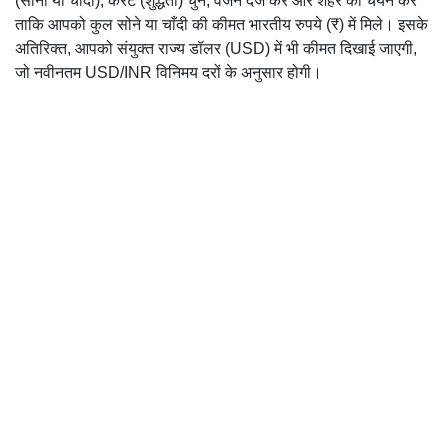
(सोना या चाँदी), कैरेट (शुद्धता) चुनें, वजन दर्ज करें और शहर का चयन करें
ताकि आपको कुल सोने या चाँदी की कीमत भारतीय रुपये (₹) में मिले। इसके
अतिरिक्त, आपको संयुक्त राज्य डॉलर (USD) में भी कीमत दिखाई जाएगी,
जो नवीनतम USD/INR विनिमय दरों के अनुसार होगी।