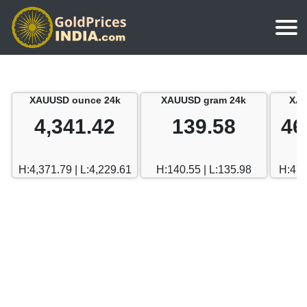
मुखपृष्ठ
चाँदी का भाव
चेन्नई
XAUUSD ounce 24k
XAUUSD gram 24k
XAU
सोने का मूल्य कैलकुलेटर
भारत में चाँदी का भाव
मुंबई
4,341.42
139.58
46
दुबई सोने का भाव
चेन्नई
दिल्ली
दुबई बनाम भारत
H:4,371.79 | L:4,229.61
H:140.55 | L:135.98
H:470
मुंबई
हैदराबाद
दिल्ली
बेंगलुरु
हैदराबाद
गोवा
बेंगलुरु
केरल
गोवा
कोलकाता